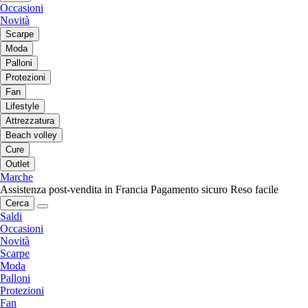
Occasioni
Novità
Scarpe
Moda
Palloni
Protezioni
Fan
Lifestyle
Attrezzatura
Beach volley
Cure
Outlet
Marche
Assistenza post-vendita in Francia
Pagamento sicuro
Reso facile
Cerca
Saldi
Occasioni
Novità
Scarpe
Moda
Palloni
Protezioni
Fan