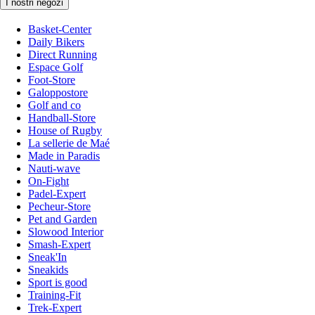
I nostri negozi
Basket-Center
Daily Bikers
Direct Running
Espace Golf
Foot-Store
Galoppostore
Golf and co
Handball-Store
House of Rugby
La sellerie de Maé
Made in Paradis
Nauti-wave
On-Fight
Padel-Expert
Pecheur-Store
Pet and Garden
Slowood Interior
Smash-Expert
Sneak'In
Sneakids
Sport is good
Training-Fit
Trek-Expert