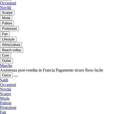
Occasioni
Novità
Scarpe
Moda
Palloni
Protezioni
Fan
Lifestyle
Attrezzatura
Beach volley
Cure
Outlet
Marche
Assistenza post-vendita in Francia
Pagamento sicuro
Reso facile
Cerca
Saldi
Occasioni
Novità
Scarpe
Moda
Palloni
Protezioni
Fan