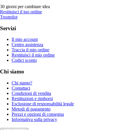
30 giorni per cambiare idea
Restituisci il tuo ordine
Trustpilot
Servizi
Il mio account
Centro assistenza
Traccia il mio ordine
Restituisci il mio ordine
Codici sconto
Chi siamo
Chi siamo?
Contattaci
Condizioni di vendita
Restituzioni e rimborsi
Esclusione di responsabilità legale
Metodi di pagamento
Prezzi e opzioni di consegna
Informativa sulla privacy