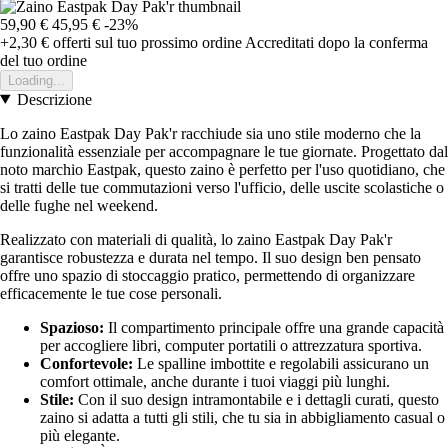
59,90 €
45,95 €
-23%
+2,30 €
offerti sul tuo prossimo ordine
Accreditati dopo la conferma
del tuo ordine
Loading...
Descrizione
Lo zaino Eastpak Day Pak'r racchiude sia uno stile moderno che la
funzionalità essenziale per accompagnare le tue giornate. Progettato dal
noto marchio Eastpak, questo zaino è perfetto per l'uso quotidiano, che
si tratti delle tue commutazioni verso l'ufficio, delle uscite scolastiche o
delle fughe nel weekend.
Realizzato con materiali di qualità, lo zaino Eastpak Day Pak'r
garantisce robustezza e durata nel tempo. Il suo design ben pensato
offre uno spazio di stoccaggio pratico, permettendo di organizzare
efficacemente le tue cose personali.
Spazioso:
Il compartimento principale offre una grande capacità
per accogliere libri, computer portatili o attrezzatura sportiva.
Confortevole:
Le spalline imbottite e regolabili assicurano un
comfort ottimale, anche durante i tuoi viaggi più lunghi.
Stile:
Con il suo design intramontabile e i dettagli curati, questo
zaino si adatta a tutti gli stili, che tu sia in abbigliamento casual o
più elegante.