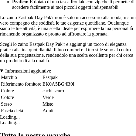
Pratico:
È dotato di una tasca frontale con zip che ti permette di
accedere facilmente ai tuoi piccoli oggetti indispensabili.
Lo zaino Eastpak Day Pak'r non è solo un accessorio alla moda, ma un
vero compagno che soddisfa le tue esigenze quotidiane. Qualunque
siano le tue attività, è una scelta ideale per esprimere la tua personalità
rimanendo organizzato e pronto ad affrontare la giornata.
Scegli lo zaino Eastpak Day Pak'r e aggiungi un tocco di eleganza
pratica alla tua quotidianità. Il tuo comfort e il tuo stile sono al centro
della sua progettazione, rendendolo una scelta eccellente per chi cerca
un prodotto di alta qualità.
Informazioni aggiuntive
Marchio
Eastpak
Riferimento fornitore
EK0A5BG4B0I
Colore
cachi scuro
Colore
Verde
Sesso
Misto
Fascia d'età
Adulti
Loading...
Loading...
Tutte le nostre marche