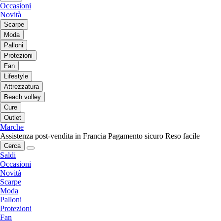
Occasioni
Novità
Scarpe
Moda
Palloni
Protezioni
Fan
Lifestyle
Attrezzatura
Beach volley
Cure
Outlet
Marche
Assistenza post-vendita in Francia
Pagamento sicuro
Reso facile
Cerca
Saldi
Occasioni
Novità
Scarpe
Moda
Palloni
Protezioni
Fan