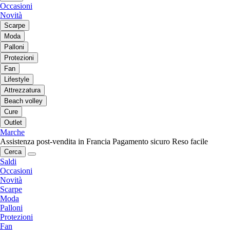
Occasioni
Novità
Scarpe
Moda
Palloni
Protezioni
Fan
Lifestyle
Attrezzatura
Beach volley
Cure
Outlet
Marche
Assistenza post-vendita in Francia
Pagamento sicuro
Reso facile
Cerca
Saldi
Occasioni
Novità
Scarpe
Moda
Palloni
Protezioni
Fan