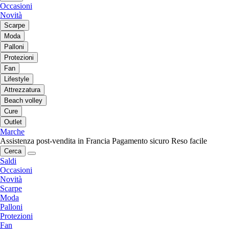
Occasioni
Novità
Scarpe
Moda
Palloni
Protezioni
Fan
Lifestyle
Attrezzatura
Beach volley
Cure
Outlet
Marche
Assistenza post-vendita in Francia
Pagamento sicuro
Reso facile
Cerca
Saldi
Occasioni
Novità
Scarpe
Moda
Palloni
Protezioni
Fan