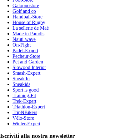
Galoppostore
Golf and co
Handball-Store
House of Rugby
La sellerie de Maé
Made in Paradis
Nauti-wave
On-Fight
Padel-Expert
Pecheur-Store
Pet and Garden
Slowood Interior
Smash-Expert
Sneak'In
Sneakids
Sport is good
Training-Fit
Trek-Expert
Triathlon-Expert
TripNBikers
Vélo-Store
Winter-Expert
Iscriviti alla nostra newsletter