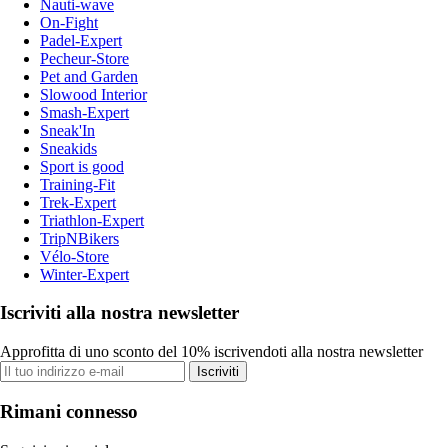
Nauti-wave
On-Fight
Padel-Expert
Pecheur-Store
Pet and Garden
Slowood Interior
Smash-Expert
Sneak'In
Sneakids
Sport is good
Training-Fit
Trek-Expert
Triathlon-Expert
TripNBikers
Vélo-Store
Winter-Expert
Iscriviti alla nostra newsletter
Approfitta di uno sconto del 10% iscrivendoti alla nostra newsletter
Iscriviti
Rimani connesso