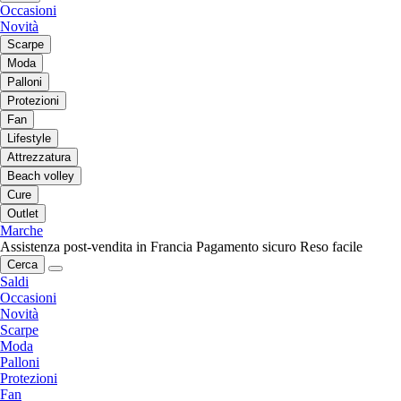
Occasioni
Novità
Scarpe
Moda
Palloni
Protezioni
Fan
Lifestyle
Attrezzatura
Beach volley
Cure
Outlet
Marche
Assistenza post-vendita in Francia
Pagamento sicuro
Reso facile
Cerca
Saldi
Occasioni
Novità
Scarpe
Moda
Palloni
Protezioni
Fan