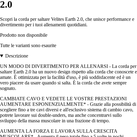
2.0
Scopri la corda per saltare Velites Earth 2.0, che unisce performance e
divertimento per i tuoi allenamenti quotidiani.
Prodotto non disponibile
Tutte le varianti sono esaurite
Descrizione
UN MODO DI DIVERTIMENTO PER ALLENARSI - La corda per
saltare Earth 2.0 ha un nuovo design rispetto alla corda che conoscete e
amate. È ottimizzata per la facilità d'uso, è più soddisfacente ed è un
vero piacere da usare quando si salta. È la corda che avete sempre
sognato.
CAMBIATE CAVO E VEDETE LE VOSTRE PRESTAZIONI
AUMENTARE ESPONENZIALMENTE* - Grazie alla possibilità di
scegliere fino a tre cavi diversi e all'esclusivo sistema di cambio cavo,
potrete lavorare sui double-unders, ma anche concentrarvi sullo
sviluppo della massa muscolare in una frazione di tempo.
AUMENTA LA FORZA E LAVORA SULLA CRESCITA
MUSCOLARE* - Aumenta il peso totale fino a 5 volte in pochi