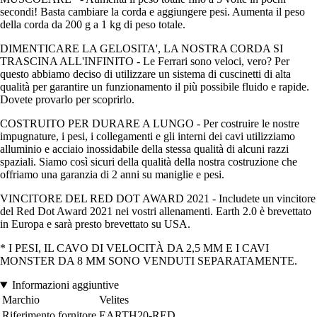
secondi! Basta cambiare la corda e aggiungere pesi. Aumenta il peso
della corda da 200 g a 1 kg di peso totale.
DIMENTICARE LA GELOSITA', LA NOSTRA CORDA SI
TRASCINA ALL'INFINITO - Le Ferrari sono veloci, vero? Per
questo abbiamo deciso di utilizzare un sistema di cuscinetti di alta
qualità per garantire un funzionamento il più possibile fluido e rapide.
Dovete provarlo per scoprirlo.
COSTRUITO PER DURARE A LUNGO - Per costruire le nostre
impugnature, i pesi, i collegamenti e gli interni dei cavi utilizziamo
alluminio e acciaio inossidabile della stessa qualità di alcuni razzi
spaziali. Siamo così sicuri della qualità della nostra costruzione che
offriamo una garanzia di 2 anni su maniglie e pesi.
VINCITORE DEL RED DOT AWARD 2021 - Includete un vincitore
del Red Dot Award 2021 nei vostri allenamenti. Earth 2.0 è brevettato
in Europa e sarà presto brevettato su USA.
* I PESI, IL CAVO DI VELOCITÀ DA 2,5 MM E I CAVI
MONSTER DA 8 MM SONO VENDUTI SEPARATAMENTE.
Informazioni aggiuntive
Marchio
Velites
Riferimento fornitore
EARTH20-RED