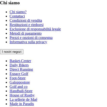
Chi siamo
Chi siamo?
Contattaci
Condizioni di vendita
Restituzioni e rimborsi
Esclusione di responsabilità legale
Metodi di pagamento
Prezzi e opzioni di consegna
Informativa sulla privacy
I nostri negozi
Basket-Center
Daily Bikers
Direct Running
Espace Golf
Foot-Store
Galoppostore
Golf and co
Handball-Store
House of Rugby
La sellerie de Maé
Made in Paradis