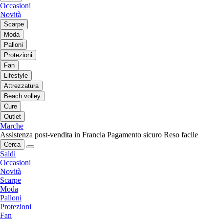
Occasioni
Novità
Scarpe
Moda
Palloni
Protezioni
Fan
Lifestyle
Attrezzatura
Beach volley
Cure
Outlet
Marche
Assistenza post-vendita in Francia
Pagamento sicuro
Reso facile
Cerca
Saldi
Occasioni
Novità
Scarpe
Moda
Palloni
Protezioni
Fan