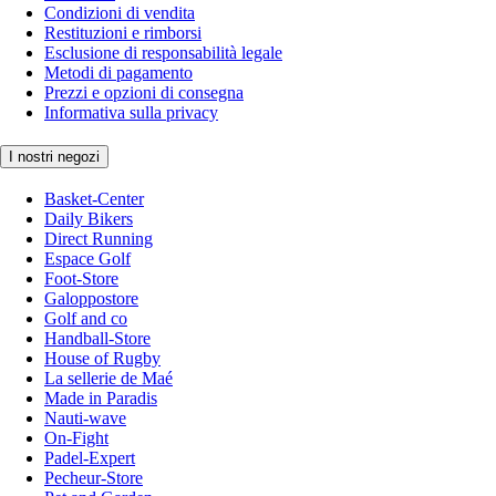
Condizioni di vendita
Restituzioni e rimborsi
Esclusione di responsabilità legale
Metodi di pagamento
Prezzi e opzioni di consegna
Informativa sulla privacy
I nostri negozi
Basket-Center
Daily Bikers
Direct Running
Espace Golf
Foot-Store
Galoppostore
Golf and co
Handball-Store
House of Rugby
La sellerie de Maé
Made in Paradis
Nauti-wave
On-Fight
Padel-Expert
Pecheur-Store