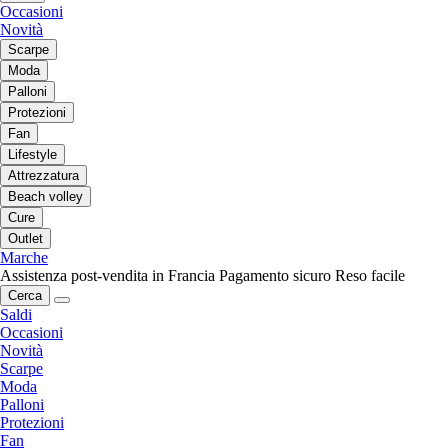
Occasioni
Novità
Scarpe
Moda
Palloni
Protezioni
Fan
Lifestyle
Attrezzatura
Beach volley
Cure
Outlet
Marche
Assistenza post-vendita in Francia
Pagamento sicuro
Reso facile
Cerca
Saldi
Occasioni
Novità
Scarpe
Moda
Palloni
Protezioni
Fan