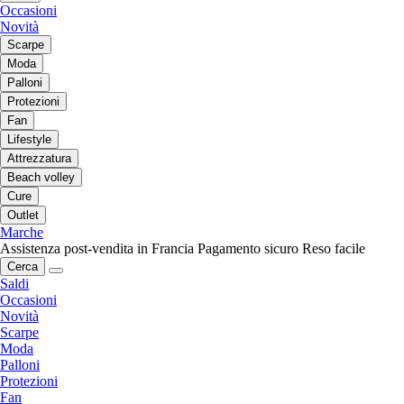
Occasioni
Novità
Scarpe
Moda
Palloni
Protezioni
Fan
Lifestyle
Attrezzatura
Beach volley
Cure
Outlet
Marche
Assistenza post-vendita in Francia
Pagamento sicuro
Reso facile
Cerca
Saldi
Occasioni
Novità
Scarpe
Moda
Palloni
Protezioni
Fan