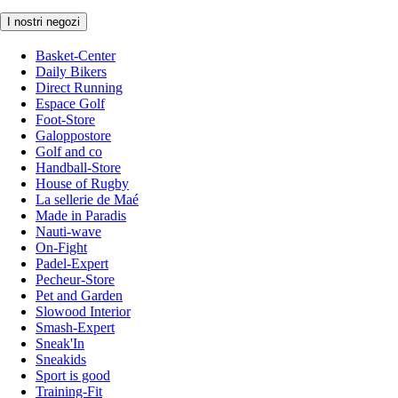
I nostri negozi
Basket-Center
Daily Bikers
Direct Running
Espace Golf
Foot-Store
Galoppostore
Golf and co
Handball-Store
House of Rugby
La sellerie de Maé
Made in Paradis
Nauti-wave
On-Fight
Padel-Expert
Pecheur-Store
Pet and Garden
Slowood Interior
Smash-Expert
Sneak'In
Sneakids
Sport is good
Training-Fit